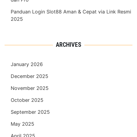
Panduan Login Slot88 Aman & Cepat via Link Resmi
2025
ARCHIVES
January 2026
December 2025
November 2025
October 2025
September 2025
May 2025
April 2025