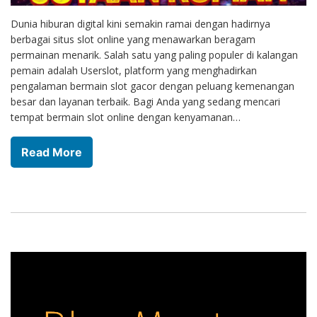
Dunia hiburan digital kini semakin ramai dengan hadirnya
berbagai situs slot online yang menawarkan beragam
permainan menarik. Salah satu yang paling populer di kalangan
pemain adalah Userslot, platform yang menghadirkan
pengalaman bermain slot gacor dengan peluang kemenangan
besar dan layanan terbaik. Bagi Anda yang sedang mencari
tempat bermain slot online dengan kenyamanan…
Read More