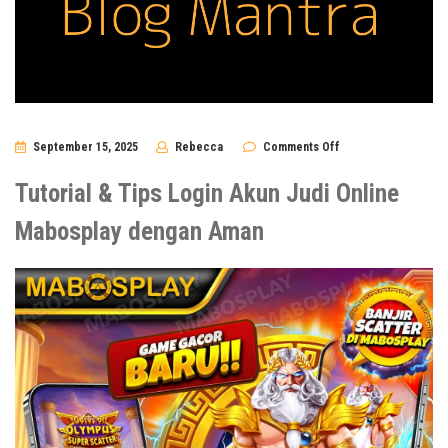
on
September 15, 2025
Rebecca
Comments Off
Tutorial
&
Tips
Tutorial & Tips Login Akun Judi Online
Login
Akun
Judi
Mabosplay dengan Aman
Online
Mabosplay
dengan
Aman