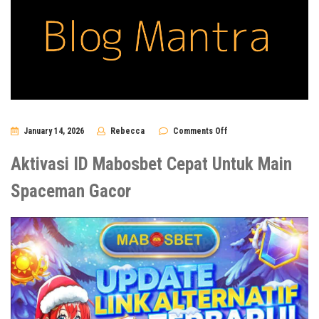
on
January 14, 2026
Rebecca
Comments Off
Aktivasi
ID
Mabosbet
Aktivasi ID Mabosbet Cepat Untuk Main
Cepat
Untuk
Main
Spaceman Gacor
Spaceman
Gacor