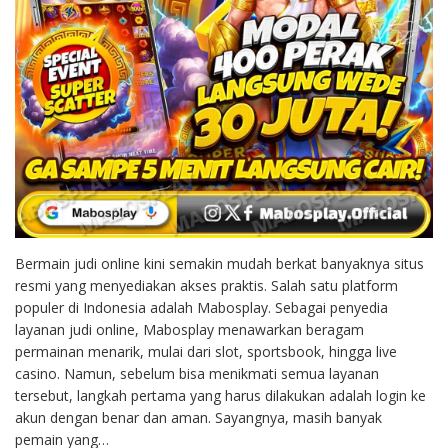
Bermain judi online kini semakin mudah berkat banyaknya situs
resmi yang menyediakan akses praktis. Salah satu platform
populer di Indonesia adalah Mabosplay. Sebagai penyedia
layanan judi online, Mabosplay menawarkan beragam
permainan menarik, mulai dari slot, sportsbook, hingga live
casino. Namun, sebelum bisa menikmati semua layanan
tersebut, langkah pertama yang harus dilakukan adalah login ke
akun dengan benar dan aman. Sayangnya, masih banyak
pemain yang…