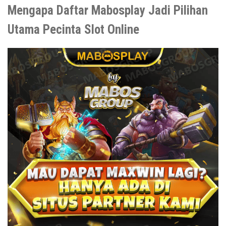
Mabosplay
Mengapa Daftar Mabosplay Jadi Pilihan
Jadi
Pilihan
Utama
Utama Pecinta Slot Online
Pecinta
Slot
Online