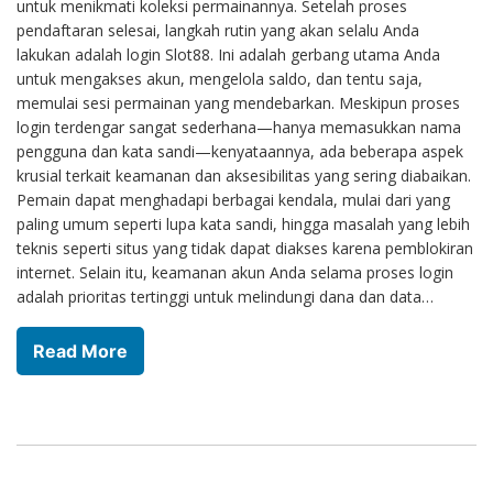
untuk menikmati koleksi permainannya. Setelah proses
pendaftaran selesai, langkah rutin yang akan selalu Anda
lakukan adalah login Slot88. Ini adalah gerbang utama Anda
untuk mengakses akun, mengelola saldo, dan tentu saja,
memulai sesi permainan yang mendebarkan. Meskipun proses
login terdengar sangat sederhana—hanya memasukkan nama
pengguna dan kata sandi—kenyataannya, ada beberapa aspek
krusial terkait keamanan dan aksesibilitas yang sering diabaikan.
Pemain dapat menghadapi berbagai kendala, mulai dari yang
paling umum seperti lupa kata sandi, hingga masalah yang lebih
teknis seperti situs yang tidak dapat diakses karena pemblokiran
internet. Selain itu, keamanan akun Anda selama proses login
adalah prioritas tertinggi untuk melindungi dana dan data…
Read More