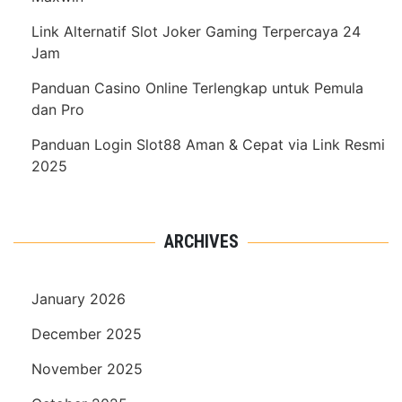
Link Alternatif Slot Joker Gaming Terpercaya 24
Jam
Panduan Casino Online Terlengkap untuk Pemula
dan Pro
Panduan Login Slot88 Aman & Cepat via Link Resmi
2025
ARCHIVES
January 2026
December 2025
November 2025