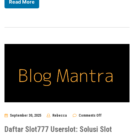
Read More
on
September 30, 2025
Rebecca
Comments Off
Daftar
Slot777
Userslot:
Daftar Slot777 Userslot: Solusi Slot
Solusi