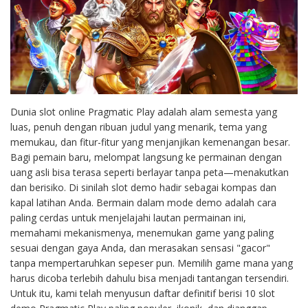
2025
Dunia slot online Pragmatic Play adalah alam semesta yang
luas, penuh dengan ribuan judul yang menarik, tema yang
memukau, dan fitur-fitur yang menjanjikan kemenangan besar.
Bagi pemain baru, melompat langsung ke permainan dengan
uang asli bisa terasa seperti berlayar tanpa peta—menakutkan
dan berisiko. Di sinilah slot demo hadir sebagai kompas dan
kapal latihan Anda. Bermain dalam mode demo adalah cara
paling cerdas untuk menjelajahi lautan permainan ini,
memahami mekanismenya, menemukan game yang paling
sesuai dengan gaya Anda, dan merasakan sensasi "gacor"
tanpa mempertaruhkan sepeser pun. Memilih game mana yang
harus dicoba terlebih dahulu bisa menjadi tantangan tersendiri.
Untuk itu, kami telah menyusun daftar definitif berisi 10 slot