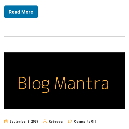
Read More
on
September 8, 2025
Rebecca
Comments Off
Mengapa
Daftar