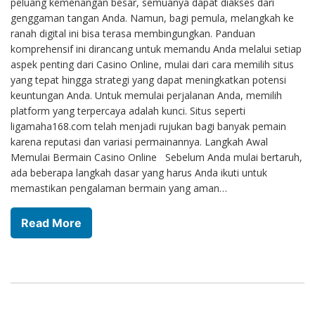
peluang kemenangan besar, semuanya dapat diakses dari
genggaman tangan Anda. Namun, bagi pemula, melangkah ke
ranah digital ini bisa terasa membingungkan. Panduan
komprehensif ini dirancang untuk memandu Anda melalui setiap
aspek penting dari Casino Online, mulai dari cara memilih situs
yang tepat hingga strategi yang dapat meningkatkan potensi
keuntungan Anda. Untuk memulai perjalanan Anda, memilih
platform yang terpercaya adalah kunci. Situs seperti
ligamaha168.com telah menjadi rujukan bagi banyak pemain
karena reputasi dan variasi permainannya. Langkah Awal
Memulai Bermain Casino Online Sebelum Anda mulai bertaruh,
ada beberapa langkah dasar yang harus Anda ikuti untuk
memastikan pengalaman bermain yang aman…
Read More