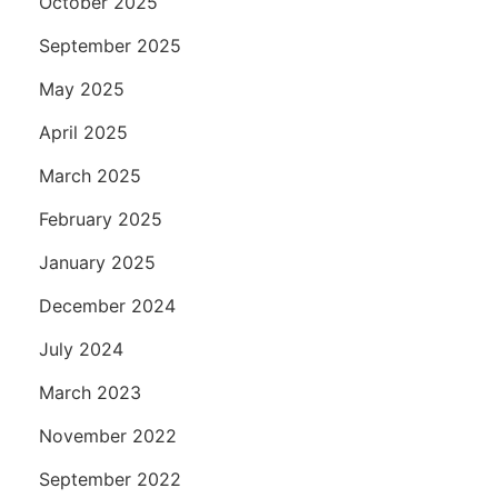
October 2025
September 2025
May 2025
April 2025
March 2025
February 2025
January 2025
December 2024
July 2024
March 2023
November 2022
September 2022