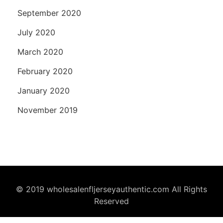
September 2020
July 2020
March 2020
February 2020
January 2020
November 2019
© 2019 wholesalenfljerseyauthentic.com All Rights
Reserved