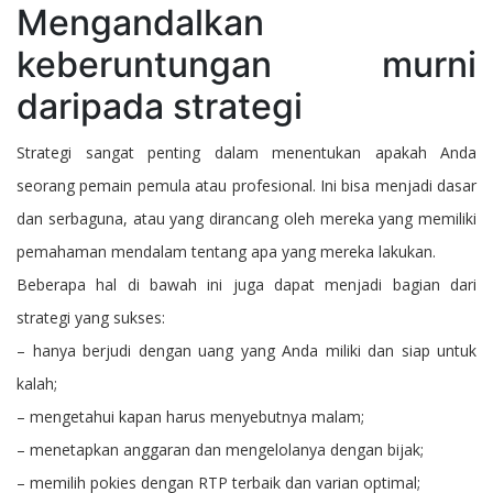
Mengandalkan
keberuntungan murni
daripada strategi
Strategi sangat penting dalam menentukan apakah Anda
seorang pemain pemula atau profesional. Ini bisa menjadi dasar
dan serbaguna, atau yang dirancang oleh mereka yang memiliki
pemahaman mendalam tentang apa yang mereka lakukan.
Beberapa hal di bawah ini juga dapat menjadi bagian dari
strategi yang sukses:
– hanya berjudi dengan uang yang Anda miliki dan siap untuk
kalah;
– mengetahui kapan harus menyebutnya malam;
– menetapkan anggaran dan mengelolanya dengan bijak;
– memilih pokies dengan RTP terbaik dan varian optimal;