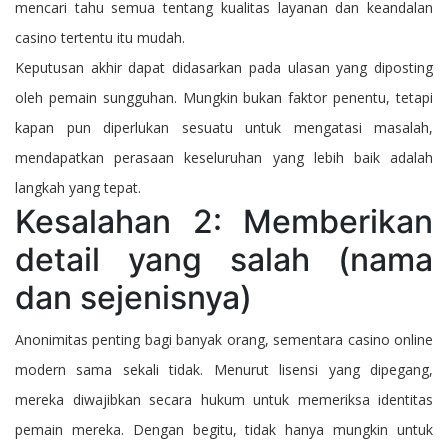
mencari tahu semua tentang kualitas layanan dan keandalan
casino tertentu itu mudah.
Keputusan akhir dapat didasarkan pada ulasan yang diposting
oleh pemain sungguhan. Mungkin bukan faktor penentu, tetapi
kapan pun diperlukan sesuatu untuk mengatasi masalah,
mendapatkan perasaan keseluruhan yang lebih baik adalah
langkah yang tepat.
Kesalahan 2: Memberikan
detail yang salah (nama
dan sejenisnya)
Anonimitas penting bagi banyak orang, sementara casino online
modern sama sekali tidak. Menurut lisensi yang dipegang,
mereka diwajibkan secara hukum untuk memeriksa identitas
pemain mereka. Dengan begitu, tidak hanya mungkin untuk