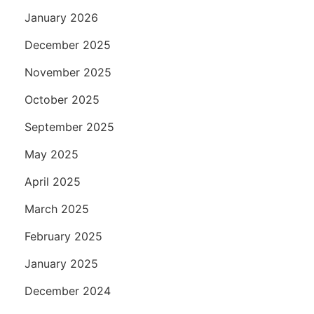
January 2026
December 2025
November 2025
October 2025
September 2025
May 2025
April 2025
March 2025
February 2025
January 2025
December 2024