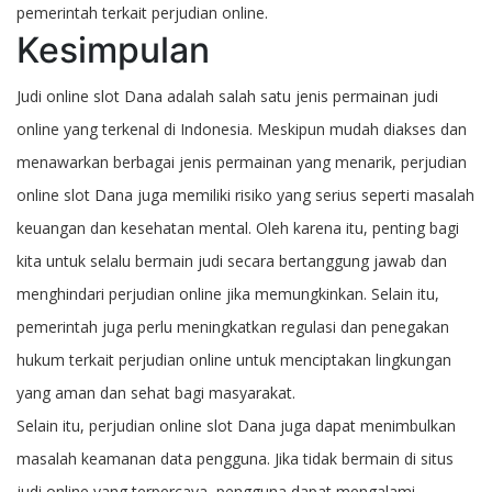
pemerintah terkait perjudian online.
Kesimpulan
Judi online slot Dana adalah salah satu jenis permainan judi
online yang terkenal di Indonesia. Meskipun mudah diakses dan
menawarkan berbagai jenis permainan yang menarik, perjudian
online slot Dana juga memiliki risiko yang serius seperti masalah
keuangan dan kesehatan mental. Oleh karena itu, penting bagi
kita untuk selalu bermain judi secara bertanggung jawab dan
menghindari perjudian online jika memungkinkan. Selain itu,
pemerintah juga perlu meningkatkan regulasi dan penegakan
hukum terkait perjudian online untuk menciptakan lingkungan
yang aman dan sehat bagi masyarakat.
Selain itu, perjudian online slot Dana juga dapat menimbulkan
masalah keamanan data pengguna. Jika tidak bermain di situs
judi online yang terpercaya, pengguna dapat mengalami