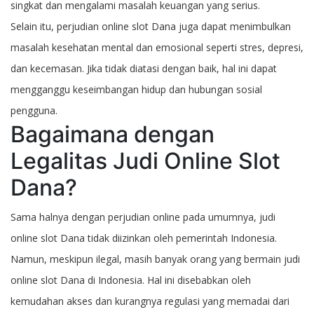
singkat dan mengalami masalah keuangan yang serius.
Selain itu, perjudian online slot Dana juga dapat menimbulkan
masalah kesehatan mental dan emosional seperti stres, depresi,
dan kecemasan. Jika tidak diatasi dengan baik, hal ini dapat
mengganggu keseimbangan hidup dan hubungan sosial
pengguna.
Bagaimana dengan
Legalitas Judi Online Slot
Dana?
Sama halnya dengan perjudian online pada umumnya, judi
online slot Dana tidak diizinkan oleh pemerintah Indonesia.
Namun, meskipun ilegal, masih banyak orang yang bermain judi
online slot Dana di Indonesia. Hal ini disebabkan oleh
kemudahan akses dan kurangnya regulasi yang memadai dari