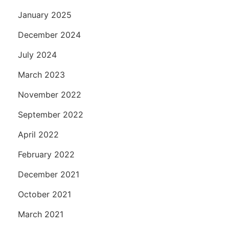
January 2025
December 2024
July 2024
March 2023
November 2022
September 2022
April 2022
February 2022
December 2021
October 2021
March 2021