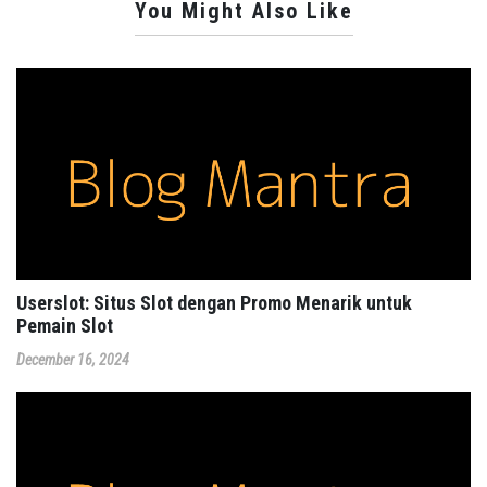
You Might Also Like
Userslot: Situs Slot dengan Promo Menarik untuk
Pemain Slot
December 16, 2024