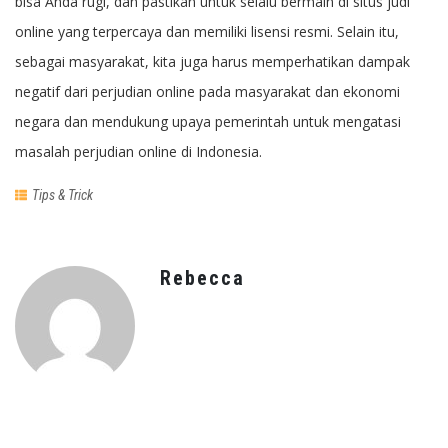
bisa Anda rugi, dan pastikan untuk selalu bermain di situs judi
online yang terpercaya dan memiliki lisensi resmi. Selain itu,
sebagai masyarakat, kita juga harus memperhatikan dampak
negatif dari perjudian online pada masyarakat dan ekonomi
negara dan mendukung upaya pemerintah untuk mengatasi
masalah perjudian online di Indonesia.
Tips & Trick
Rebecca