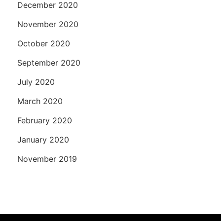
December 2020
November 2020
October 2020
September 2020
July 2020
March 2020
February 2020
January 2020
November 2019